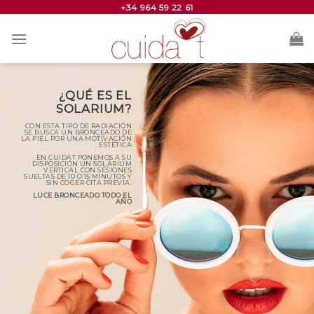
+34 964 59 22 61
Skip
to
content
¿QUÉ ES EL
SOLARIUM?
CON ESTA TIPO DE RADIACIÓN
SE BUSCA UN BRONCEADO DE
LA PIEL POR UNA MOTIVACIÓN
ESTÉTICA
EN CUIDAT PONEMOS A SU
DISPOSICIÓN UN SOLÁRIUM
VERTICAL CON SESIONES
SUELTAS DE 10 O 15 MINUTOS Y
SIN COGER CITA PREVIA.
LUCE BRONCEADO TODO EL
AÑO