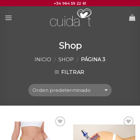
+34 964 59 22 61
Skip
to
content
Shop
INICIO
SHOP
PÁGINA 3
/
/
FILTRAR
Añadir
Añadir
a la
a la
lista
lista