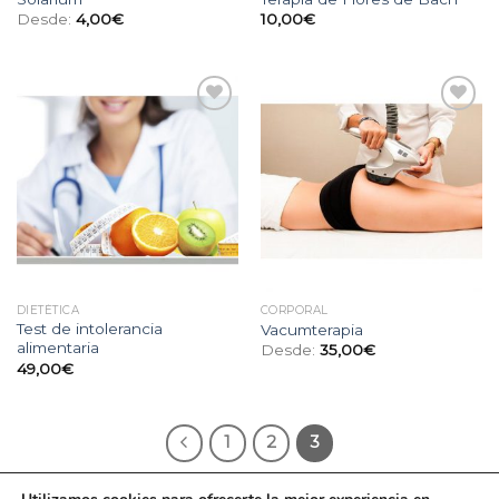
Desde:
4,00
€
10,00
€
Añadir
Añadir
a la
a la
lista
lista
de
de
deseos
deseos
DIETÉTICA
CORPORAL
Test de intolerancia
Vacumterapia
alimentaria
Desde:
35,00
€
49,00
€
1
2
3