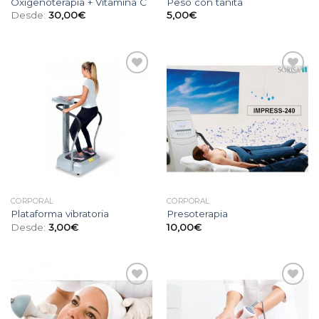
Oxigenoterapia + Vitamina C
Peso con tanita
Desde:
30,00
€
5,00
€
Añadir
Añadir
a la
a la
lista
lista
de
de
deseos
deseos
CORPORAL
CORPORAL
Plataforma vibratoria
Presoterapia
Desde:
3,00
€
10,00
€
Añadir
Añadir
a la
a la
lista
lista