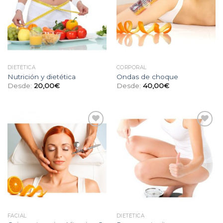
de
de
deseos
deseos
DIETÉTICA
CORPORAL
Nutrición y dietética
Ondas de choque
Desde:
20,00
€
Desde:
40,00
€
Añadir
Añadir
a la
a la
lista
lista
de
de
deseos
deseos
FACIAL
DIETÉTICA