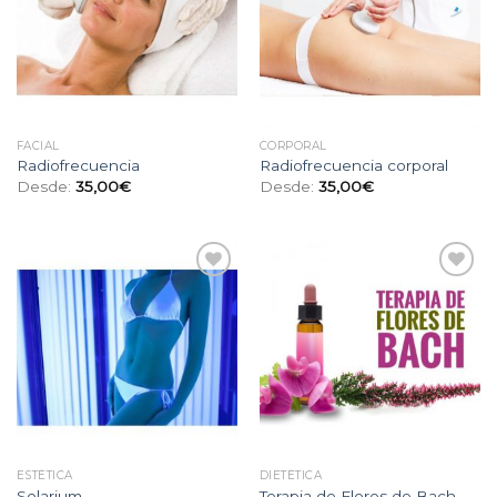
de
de
deseos
deseos
FACIAL
CORPORAL
Radiofrecuencia
Radiofrecuencia corporal
Desde:
35,00
€
Desde:
35,00
€
Añadir
Añadir
a la
a la
lista
lista
de
de
deseos
deseos
ESTÉTICA
DIETÉTICA
Solarium
Terapia de Flores de Bach